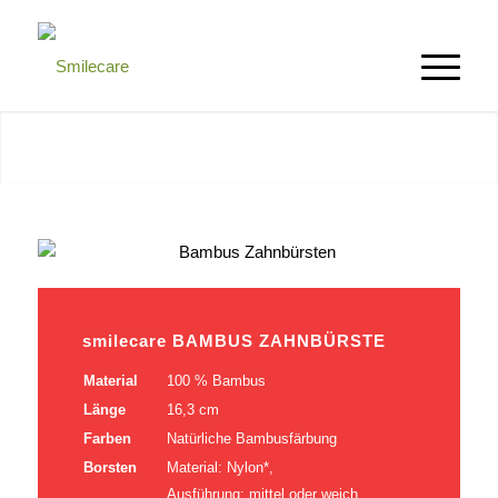
smilecare BAMBUS ZAHNBÜRSTE
Material
100 % Bambus
Länge
16,3 cm
Farben
Natürliche Bambusfärbung
Borsten
Material: Nylon*,
Ausführung: mittel oder weich